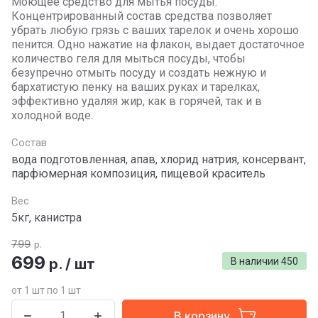
Моющее средство для мытья посуды.
Концентрированный состав средства позволяет
убрать любую грязь с ваших тарелок и очень хорошо
пенится. Одно нажатие на флакон, выдает достаточное
количество геля для мыться посуды, чтобы
безупречно отмыть посуду и создать нежную и
бархатистую пенку на ваших руках и тарелках,
эффективно удаляя жир, как в горячей, так и в
холодной воде.
Состав
вода подготовленная, апав, хлорид натрия, консервант,
парфюмерная композиция, пищевой краситель
Вес
5кг, канистра
799
р.
699
р.
/
шт
В наличии
450
от 1 шт по 1 шт
В корзину