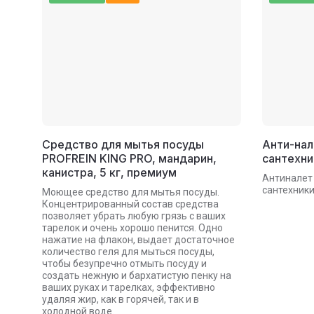
Средство для мытья посуды
Анти-нал
PROFREIN KING PRO, мандарин,
сантехни
канистра, 5 кг, премиум
Антиналет 
сантехники
Моющее средство для мытья посуды.
Концентрированный состав средства
позволяет убрать любую грязь с ваших
тарелок и очень хорошо пенится. Одно
нажатие на флакон, выдает достаточное
количество геля для мыться посуды,
чтобы безупречно отмыть посуду и
создать нежную и бархатистую пенку на
ваших руках и тарелках, эффективно
удаляя жир, как в горячей, так и в
холодной воде.