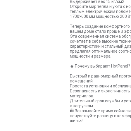
Выдерживает вес 15 кг/см2
Откройте мир тепла и уюта с н
тёплым электрическим полом H
1700×600 мм мощностью 200 В
Теперь создание комфортного 
вашем доме стало проще и эф
Эта современная система обо
сочетает в себе высокие техни
характеристики и стильный диз
предлагая оптимальное соотн
мощности и размера.
🔥 Почему выбирают HotPanel?
Быстрый и равномерный прогр
помещений.
Простота установки и обслужи
Безопасность и экологичность
материалов.
Длительный срок службы и уст
к нагрузкам.
🛍️ Заказывайте прямо сейчас и
почувствуйте разницу в комфо
жилья!