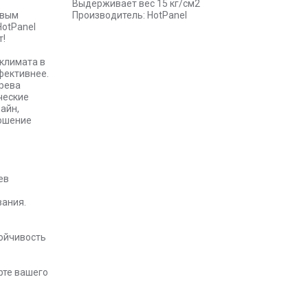
Выдерживает вес 15 кг/см2
овым
Производитель: HotPanel
otPanel
т!
климата в
фективнее.
грева
ческие
айн,
ошение
ев
вания.
ойчивость
рте вашего