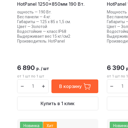
HotPanel 1250×850мм 190 Вт.
HotPanel
ощность — 190 Вт.
Мощность —
Вес панели — 4 кг.
Вес панели 
Габариты — 125 х 85 х 1,5 см.
Габариты — 
Цвет — Золотой
Цвет — Зо
Водостойкие — класс IP68
Водостойки
Выдерживает вес 15 кг/см2
Выдерживае
Производитель: HotPanel
Производит
6 890
6 390
р.
/
шт
р
от 1 шт по 1 шт
от 1 шт по 
В корзину
Купить в 1 клик
Новинка
Хит
Новинк