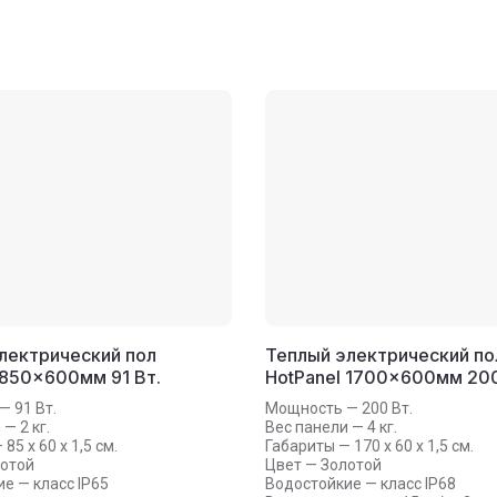
лектрический пол
Теплый электрический по
 850×600мм 91 Вт.
HotPanel 1700×600мм 200
 91 Вт.
Мощность — 200 Вт.
— 2 кг.
Вес панели — 4 кг.
85 х 60 х 1,5 см.
Габариты — 170 х 60 х 1,5 см.
лотой
Цвет — Золотой
е — класс IP65
Водостойкие — класс IP68