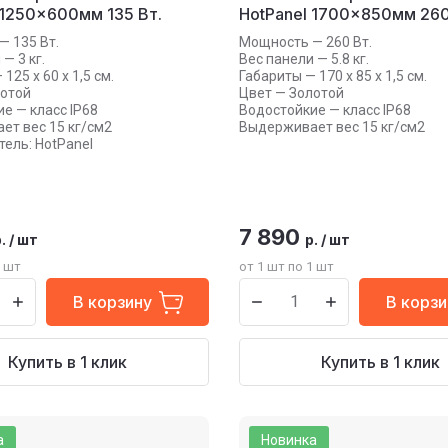
 1250×600мм 135 Вт.
HotPanel 1700×850мм 260
 135 Вт.
Мощность — 260 Вт.
— 3 кг.
Вес панели — 5.8 кг.
125 х 60 х 1,5 см.
Габариты — 170 х 85 х 1,5 см.
лотой
Цвет — Золотой
е — класс IP68
Водостойкие — класс IP68
т вес 15 кг/см2
Выдерживает вес 15 кг/см2
ель: HotPanel
7 890
.
/
шт
р.
/
шт
1 шт
от 1 шт по 1 шт
В корзину
В корзи
Купить в 1 клик
Купить в 1 клик
а
Новинка