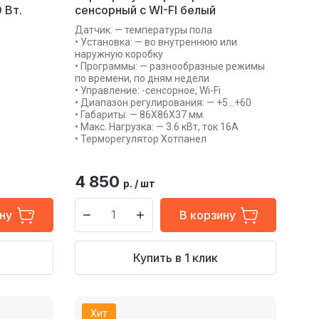
 Вт.
сенсорный с WI-FI белый
Датчик: — температуры пола
• Установка: — во внутреннюю или
наружную коробку
• Программы: — разнообразные режимы
по времени, по дням недели
• Управление: -сенсорное, Wi-Fi
• Диапазон регулирования: — +5…+60
• Габариты: — 86Х86Х37 мм.
• Макс. Нагрузка: — 3.6 кВт, ток 16А
• Терморегулятор Хотпанел
4 850
р.
/
шт
ну
В корзину
Купить в 1 клик
Хит